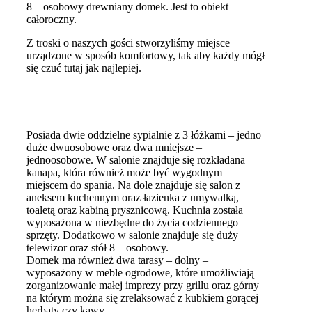
8 – osobowy drewniany domek. Jest to obiekt
całoroczny.
Z troski o naszych gości stworzyliśmy miejsce
urządzone w sposób komfortowy, tak aby każdy mógł
się czuć tutaj jak najlepiej.
Posiada dwie oddzielne sypialnie z 3 łóżkami – jedno
duże dwuosobowe oraz dwa mniejsze –
jednoosobowe. W salonie znajduje się rozkładana
kanapa, która również może być wygodnym
miejscem do spania. Na dole znajduje się salon z
aneksem kuchennym oraz łazienka z umywalką,
toaletą oraz kabiną prysznicową. Kuchnia została
wyposażona w niezbędne do życia codziennego
sprzęty. Dodatkowo w salonie znajduje się duży
telewizor oraz stół 8 – osobowy.
Domek ma również dwa tarasy – dolny –
wyposażony w meble ogrodowe, które umożliwiają
zorganizowanie małej imprezy przy grillu oraz górny
na którym można się zrelaksować z kubkiem gorącej
herbaty czy kawy.