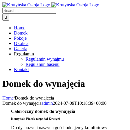
Skip
to
Search
content
for:
Home
Domek
Pokoje
Okolica
Galeria
Regulamin
Regulamin wynajmu
Regulamin basenu
Kontakt
Domek do wynajęcia
Home
/
Domek do wynajęcia
Domek do wynajęcia
admin
2024-07-09T10:18:39+00:00
Całoroczny domek do wynajęcia
Krutyński Piecek niepodal Krutyni
Do dyspozycji naszych gości oddajemy komfortowy